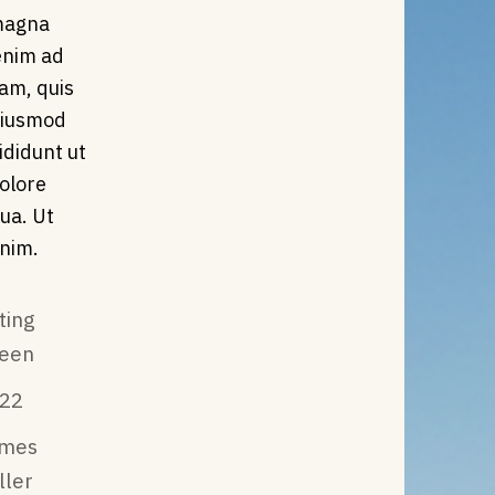
magna
 enim ad
am, quis
Wiusmod
ididunt ut
dolore
ua. Ut
nim.
ting
een
22
ames
ller