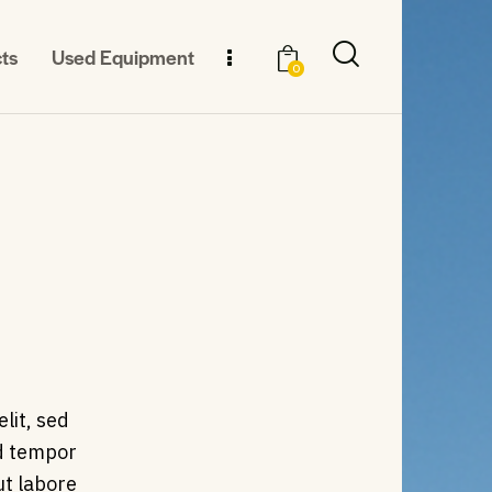
ts
Used Equipment
0
elit, sed
d tempor
ut labore