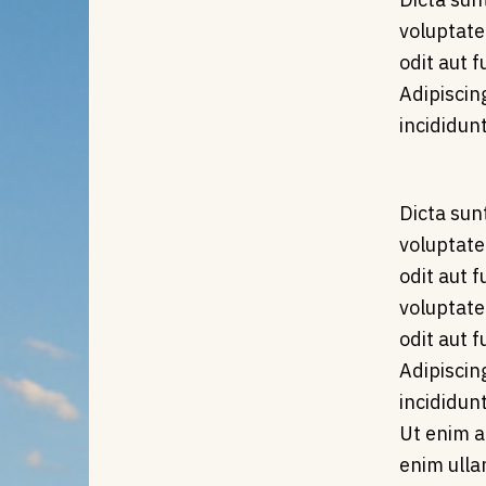
voluptate
odit aut f
Adipiscin
incididun
Dicta sun
voluptate
odit aut 
voluptate
odit aut f
Adipiscin
incididun
Ut enim a
enim ull