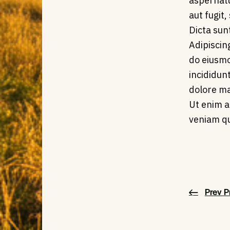
aspernatu
aut fugit,
Dicta sun
Adipiscing
do eiusm
incididun
dolore ma
Ut enim 
veniam qu
Prev P