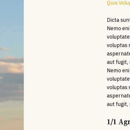
Quia Volu
Dicta sun
Nemo eni
voluptat
voluptas s
aspernatu
aut fugit,
Nemo eni
voluptat
voluptas s
aspernatu
aut fugit,
1/1 Ag