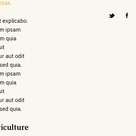
ptas.
t explicabo.
m ipsam
em quia
it
r aut odit
 sed quia.
m ipsam
em quia
it
r aut odit
 sed quia.
riculture