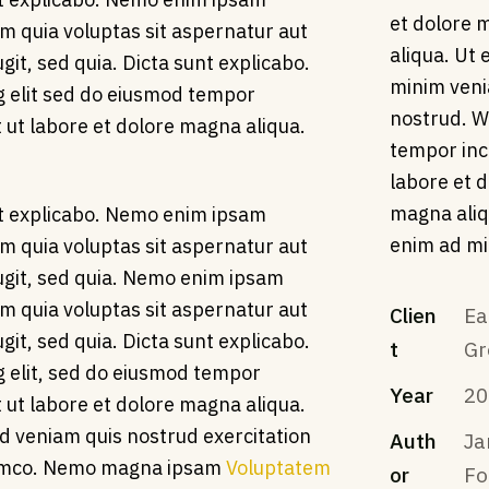
et dolore 
m quia voluptas sit aspernatur aut
aliqua. Ut
ugit, sed quia. Dicta sunt explicabo.
minim veni
g elit sed do eiusmod tempor
nostrud. 
t ut labore et dolore magna aliqua.
tempor inc
labore et 
magna aliq
t explicabo. Nemo enim ipsam
enim ad mi
m quia voluptas sit aspernatur aut
fugit, sed quia. Nemo enim ipsam
m quia voluptas sit aspernatur aut
Clien
Ea
ugit, sed quia. Dicta sunt explicabo.
t
Gr
g elit, sed do eiusmod tempor
Year
20
t ut labore et dolore magna aliqua.
d veniam quis nostrud exercitation
Auth
J
amco. Nemo magna ipsam
Voluptatem
or
Fo