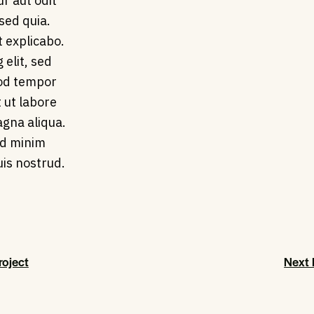
r aut odit
 sed quia.
t explicabo.
 elit, sed
od tempor
t ut labore
gna aliqua.
ad minim
is nostrud.
roject
Next 