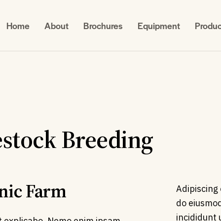
Home
About
Brochures
Equipment
Produc
estock Breeding
nic Farm
Adipiscing 
do eiusmo
incididunt 
t explicabo. Nemo enim ipsam