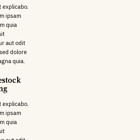
t explicabo.
m ipsam
em quia
it
r aut odit
 sed dolore
gna quia.
estock
ng
t explicabo.
m ipsam
em quia
it