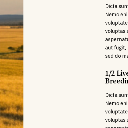
Dicta sun
Nemo eni
voluptat
voluptas s
aspernatu
aut fugit,
sed do ma
1/2 Liv
Breedi
Dicta sun
Nemo eni
voluptat
voluptas s